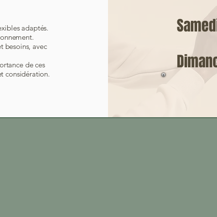
Samed
exibles adaptés.
ironnement.
t besoins, avec
Diman
ortance de ces
et considération.