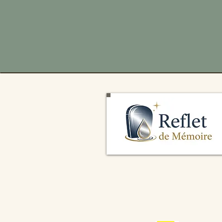
Contact: 06 87 61 17 35
mail:
service@refletdememoire.com
.
S
iret: 931043426
Artisan n.c.a