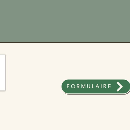
Pour plus d'inform
contactez-nous
FORMULAIRE
1. Politique de confidentialité
2. Déclaration d'accessibilité
3. Conditions générales de vente