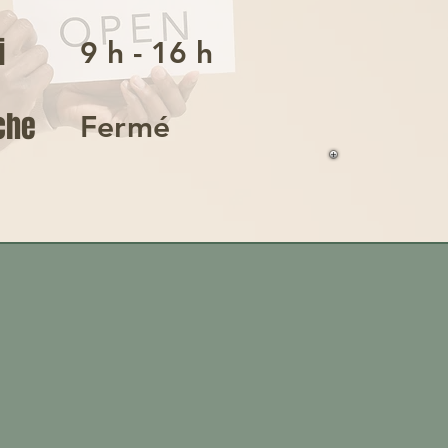
i
9 h - 16 h
che
Fermé