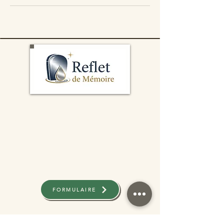
Contact:
06 87 61 17 35
mail:
service@refletdememoire.com
.
S
iret:
931043426
Artisan n.c.a
Pour plus d'informations,
contactez-nous
FORMULAIRE