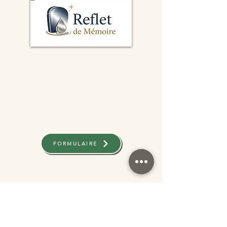
Contact:
06 87 61 17 35
mail:
service@refletdememoire.com
.
S
iret:
931043426
Artisan n.c.a
Pour plus d'informations,
contactez-nous
FORMULAIRE